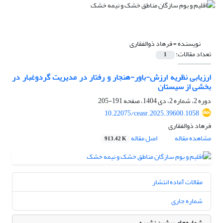
نویسنده =
فرهاد ذوالفقاری
تعداد مقالات:
1
ارزیابی نظریه ارزش-باور-هنجار و رفتار در مدیریت گردوغبار در
بخشی از سیستان
دوره 2، شماره 2، دی 1404، صفحه
191-205
10.22075/ceasr.2025.39600.1058
فرهاد ذوالفقاری
مشاهده مقاله
اصل مقاله
913.42 K
مقالات آماده انتشار
شماره جاری
شماره‌های پیشین نشریه