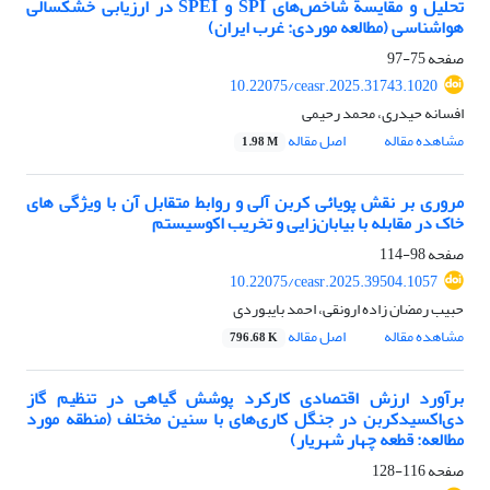
تحلیل و مقایسة شاخص‌های SPI و SPEI در ارزیابی خشکسالی
هواشناسی (مطالعه موردی: غرب ایران)
صفحه
75-97
10.22075/ceasr.2025.31743.1020
افسانه حیدری، محمد رحیمی
مشاهده مقاله
اصل مقاله
1.98 M
مروری بر نقش پویائی کربن آلی و روابط متقابل آن با ویژگی های
خاک در مقابله با بیابان‌زایی و تخریب اکوسیستم
صفحه
98-114
10.22075/ceasr.2025.39504.1057
حبیب رمضان زاده ارونقی، احمد بایبوردی
مشاهده مقاله
اصل مقاله
796.68 K
برآورد ارزش اقتصادی کارکرد پوشش گیاهی در تنظیم گاز
دی‌اکسیدکربن در جنگل کاری‌های با سنین مختلف (منطقه مورد
مطالعه: قطعه چهار شهریار)
صفحه
116-128