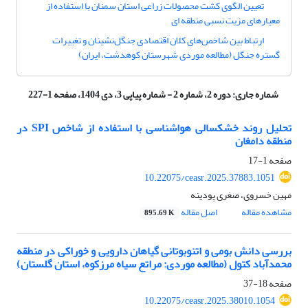
تعیین الگوی کشت محصولات زراعی استان سمنان با استفاده از
معیارهای مزیت نسبی منطقه ای
ارتباط بین شاخص‌های کلان اقتصادی جنگل‌نشینان و تغییرات
گستره جنگل (مطالعه موردی شهرستان کوهدشت، ایران)
شماره جاری:
دوره 2، شماره 2 - شماره پیاپی 3، دی 1404، صفحه 1-227
تحلیل روند خشکسالی هواشناسی با استفاده از شاخص SPI در
منطقه دامغان
صفحه
1-17
10.22075/ceasr.2025.37883.1051
مهین خسروی، صغری پودینه
مشاهده مقاله
اصل مقاله
895.69 K
بررسی دانش بومی و اتنوبوتانی گیاهان دارویی و خوراکی در منطقه
محمدآباد کتول (مطالعه موردی: مراتع سیاه مرزکوه، استان گلستان)
صفحه
18-37
10.22075/ceasr.2025.38010.1054