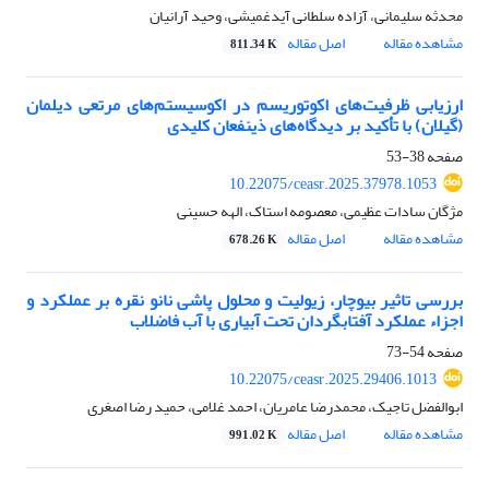
محدثه سلیمانی، آزاده سلطانی آیدغمیشی، وحید آرانیان
مشاهده مقاله
اصل مقاله
811.34 K
ارزیابی ظرفیت‌های اکوتوریسم در اکوسیستم‌های مرتعی دیلمان
(گیلان) با تأکید بر دیدگاه‌های ذینفعان کلیدی
صفحه
38-53
10.22075/ceasr.2025.37978.1053
مژگان سادات عظیمی، معصومه استاک، الهه حسینی
مشاهده مقاله
اصل مقاله
678.26 K
بررسی تاثیر بیوچار، زیولیت و محلول پاشی نانو نقره بر عملکرد و
اجزاء عملکرد آفتابگردان تحت آبیاری با آب فاضلاب
صفحه
54-73
10.22075/ceasr.2025.29406.1013
ابوالفضل تاجیک، محمدرضا عامریان، احمد غلامی، حمید رضا اصغری
مشاهده مقاله
اصل مقاله
991.02 K