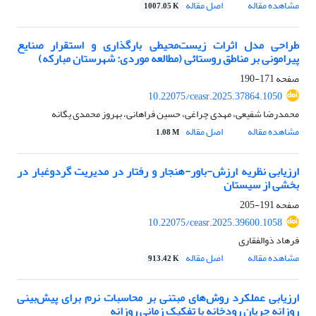
مشاهده مقاله
اصل مقاله
1007.05 K
طراحی مدل اثرات زیست‌محیطی بارگذاری و استقرار صنایع
پیرامونی بر مناطق روستائی (مطالعه موردی: شهرستان مبارکه)
صفحه
171-190
10.22075/ceasr.2025.37864.1050
محمدرضا شفیعی، مهدی چراغی، حسین فراهانی، بهروز محمدی یگانه
مشاهده مقاله
اصل مقاله
1.08 M
ارزیابی نظریه ارزش-باور-هنجار و رفتار در مدیریت گردوغبار در
بخشی از سیستان
صفحه
191-205
10.22075/ceasr.2025.39600.1058
فرهاد ذوالفقاری
مشاهده مقاله
اصل مقاله
913.42 K
ارزیابی عملکرد روش‌های مبتنی بر محاسبات نرم برای پیش‌بینی
روزانه جریان رودخانه با تفکیک زمانی روزانه