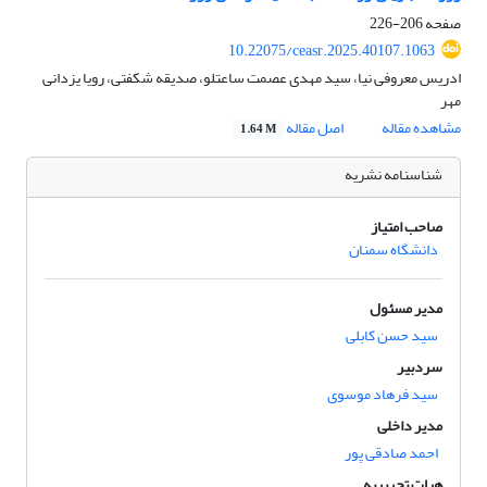
صفحه
206-226
10.22075/ceasr.2025.40107.1063
ادریس معروفی نیا، سید مهدی عصمت ساعتلو، صدیقه شکفتی، رویا یزدانی
مهر
مشاهده مقاله
اصل مقاله
1.64 M
شناسنامه نشریه
صاحب امتیاز
دانشگاه سمنان
مدیر مسئول
سید حسن کابلی
سردبیر
سید فرهاد موسوی
مدیر داخلی
احمد صادقی پور
هیات تحریریه