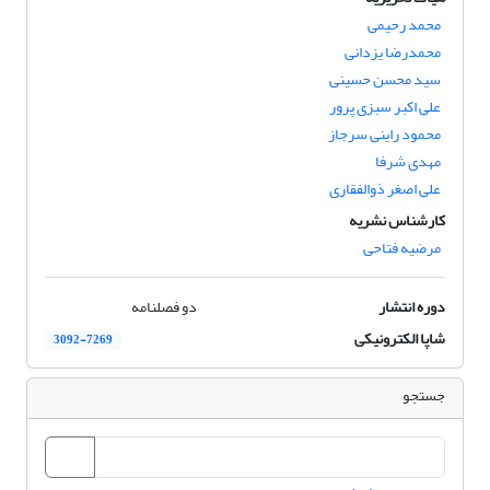
محمد رحیمی
محمدرضا یزدانی
سید محسن حسینی
علی اکبر سبزی پرور
محمود راینی سرجاز
مهدی شرفا
علی اصغر ذوالفقاری
کارشناس نشریه
مرضیه فتاحی
دوره انتشار
دو فصلنامه
شاپا الکترونیکی
3092-7269
جستجو