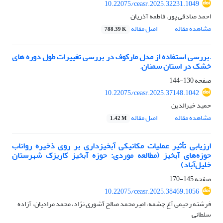
10.22075/ceasr.2025.32231.1049
احمد صادقی پور، فاطمه آذریان
مشاهده مقاله
اصل مقاله
788.39 K
.بررسی استفاده از مدل مارکوف در بررسی تغییرات طول دوره های
خشک در استان سمنان,
صفحه
130-144
10.22075/ceasr.2025.37148.1042
حمید خیرالدین
مشاهده مقاله
اصل مقاله
1.42 M
ارزیابی تأثیر عملیات مکانیکی آبخیزداری بر روی ذخیره رواناب
حوزه‌های آبخیز (مطالعه موردی: حوزه آبخیز کاریزک شهرستان
خلیل‌آباد)
صفحه
145-170
10.22075/ceasr.2025.38469.1056
فرشته رحیمی آغ چشمه، امیرمحمد صالح آشوری نژاد، محمد مرادیان، آزاده
سلطانی